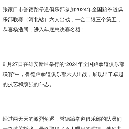
张家口市誉德跆拳道俱乐部参加2024年全国跆拳道俱
乐部联赛（河北站）六人出战，一金二银三个第五，
恭喜杨浩腾，进入年底总决赛名额！
8 月27日在雄安新区举行的“2024年全国跆拳道俱乐部
联赛”中，誉德跆拳道俱乐部六人出战，展现出了卓越
的技艺和顽强的斗志。
经过两天天的激烈角逐，誉德跆拳道俱乐部的队员们