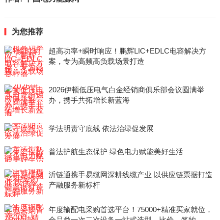
为您推荐
超高功率+瞬时响应！鹏辉LIC+EDLC电容解决方
案，专为高频高负载场景打造
2026伊顿低压电气白金经销商俱乐部会议圆满举
办，携手共拓增长新蓝海
学法明责守底线 依法治绿促发展
普法护航生态保护 绿色电力赋能美好生活
沂链通携手易缆网深耕线缆产业 以供应链票据打造
产融服务新标杆
年度输配电采购首选平台！75000+精准买家就位，
全品类一次二次设备一站式选型、比价、签约