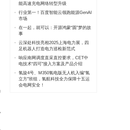
能高速充电网络转型升级
行业第一！百度智能云领跑能源GenAI
市场
在一起，就可以：开源鸿蒙“圆”梦的故
事
云深处科技亮相2025上海电力展，四
足机器人打造电力巡检新范式
响应南网调度直采直控要求，CET中
电技术“四可”接入方案及产品介绍
氢旋4号、M350氢电版无人机入编“氢
立方”班组，氢航科技全力保障十五运
会电网安全！
场
机