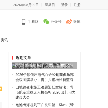
2026年08月09日
星期日
登录
注册
手机版
公众号
微博
力资讯
近期文章
超高功率+瞬时响应！鹏辉LIC+EDLC电
容解决方案，专为高...
2026伊顿低压电气白金经销商俱乐部
会议圆满举办，携手共拓增长新蓝海
山地输变电施工难题迎低空解法：尚
飞航空重载无人机亮相 2026 厦门电力
建设大会
电池出海规则正在被重塑，Kiwa（琦