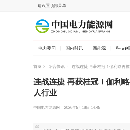
请设置顶部菜单
电力要闻
国内时讯
新能源
科技创
首页
综合快讯
连战连捷 再获桂冠！伽利略再揽
连战连捷 再获桂冠！伽利
人行业
中国电力能源网
2026年5月18日 14:45