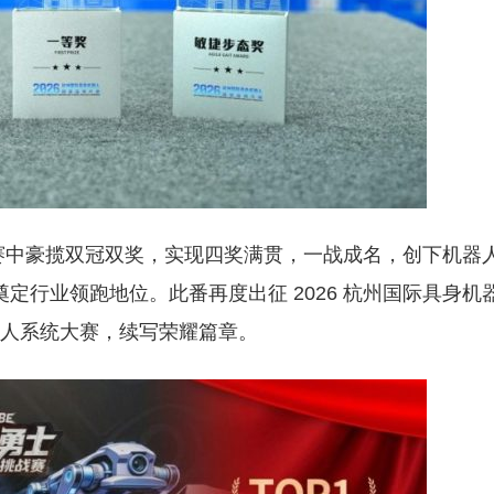
挑战赛中豪揽双冠双奖，实现四奖满贯，一战成名，创下机器
定行业领跑地位。此番再度出征 2026 杭州国际具身机
身无人系统大赛，续写荣耀篇章。