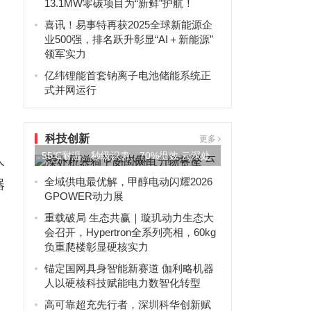
13.1MW零碳项目为“新鲜”护航！
喜讯！易事特再获2025全球新能源企
业500强，排名跃升彰显“AI＋新能源”
领军实力
亿纬锂能首套钠离子电池储能系统正
式并网运行
科技创新
更多
55℃耐温、秒级识患、70%提效 云深处
人
机器狗上岗国网电力物...
全域供电最优解，甲醇电动闪耀2026
器
GPOWER动力展
重载破局 生态共赢｜璇玑动力生态大
会召开，Hypertron全系列亮相，60kg
负重爬楼彰显硬核实力
锚定国网具身智能新赛道 伽利略机器
人以硬核科技赋能电力数智化转型
高可靠超充先行者，深圳科华创新赋