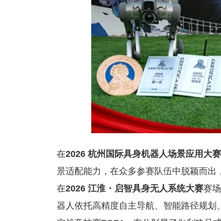
在
2026 杭州国际具身机器人场景应用大赛
景适配能力，在众多参赛队伍中脱颖而出
在
2026 江淮・启智具身无人系统大赛
赛场
器人依托高精度自主导航、智能路径规划