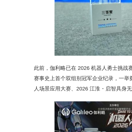
此前，伽利略已在 2026 机器人勇士
赛事史上首个双组别冠军企业纪录，一举奠
人场景应用大赛、2026 江淮・启智具