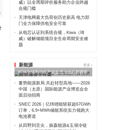
威）以全周期评价服务助力企业跨越
合规门槛
天津电网最大负荷创历史新高 电力部
门全力保障供电安全可靠
势
从电芯认证到系统合规，Kiwa（琦
威）破解储能项目全生命周期安全难
题
新能源
更多
2026全域电动化产业生态大会在新疆塔
城盛大开幕
蓄势能源新局 共赴转型高地——2026
中国（太原）国际能源产业博览会全
面启动招商
SNEC 2026｜亿纬锂能斩获超67GWh
订单，6.9+MWh储能系统实力领跑大
电池赛道
从田野到舌尖，振森能源&玉湖冷链