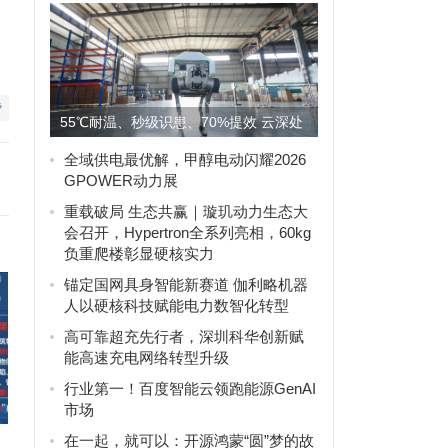
赞
55℃耐温、秒级识患、70%提效 云深处
机器狗上岗国网电力物...
全域供电最优解，甲醇电动闪耀2026
GPOWER动力展
重载破局 生态共赢｜璇玑动力生态大
会召开，Hypertron全系列亮相，60kg
负重爬楼彰显硬核实力
锚定国网具身智能新赛道 伽利略机器
人以硬核科技赋能电力数智化转型
高可靠超充先行者，深圳科华创新赋
能高速充电网络转型升级
行业第一！百度智能云领跑能源GenAI
市场
在一起，就可以：开源鸿蒙“圆”梦的故