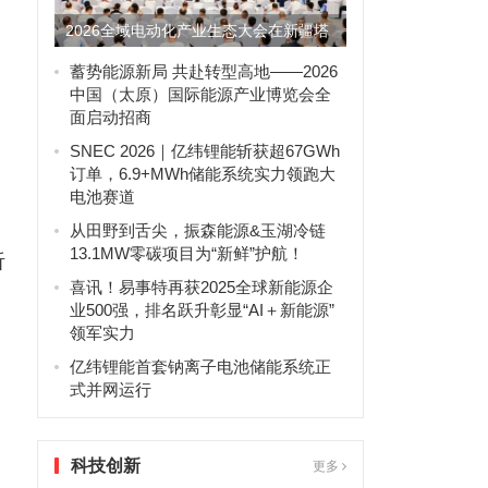
2026全域电动化产业生态大会在新疆塔
城盛大开幕
蓄势能源新局 共赴转型高地——2026
中国（太原）国际能源产业博览会全
面启动招商
SNEC 2026｜亿纬锂能斩获超67GWh
订单，6.9+MWh储能系统实力领跑大
电池赛道
从田野到舌尖，振森能源&玉湖冷链
13.1MW零碳项目为“新鲜”护航！
听
喜讯！易事特再获2025全球新能源企
、
业500强，排名跃升彰显“AI＋新能源”
领军实力
亿纬锂能首套钠离子电池储能系统正
式并网运行
科技创新
更多