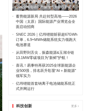
2026全域电动化产业生态大会在新疆塔
城盛大开幕
蓄势能源新局 共赴转型高地——2026
中国（太原）国际能源产业博览会全
面启动招商
SNEC 2026｜亿纬锂能斩获超67GWh
订单，6.9+MWh储能系统实力领跑大
电池赛道
从田野到舌尖，振森能源&玉湖冷链
13.1MW零碳项目为“新鲜”护航！
喜讯！易事特再获2025全球新能源企
业500强，排名跃升彰显“AI＋新能源”
领军实力
亿纬锂能首套钠离子电池储能系统正
式并网运行
科技创新
更多