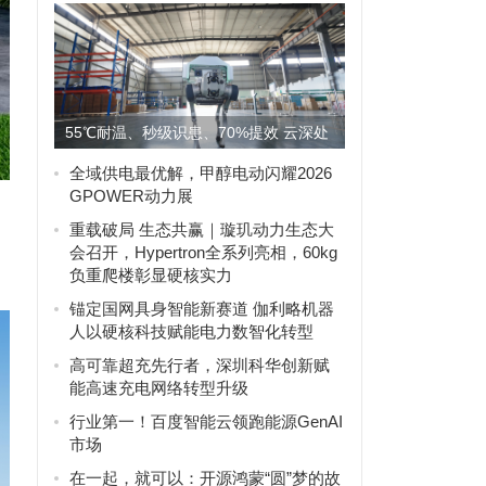
55℃耐温、秒级识患、70%提效 云深处
机器狗上岗国网电力物...
全域供电最优解，甲醇电动闪耀2026
GPOWER动力展
重载破局 生态共赢｜璇玑动力生态大
会召开，Hypertron全系列亮相，60kg
负重爬楼彰显硬核实力
锚定国网具身智能新赛道 伽利略机器
人以硬核科技赋能电力数智化转型
高可靠超充先行者，深圳科华创新赋
能高速充电网络转型升级
行业第一！百度智能云领跑能源GenAI
市场
在一起，就可以：开源鸿蒙“圆”梦的故