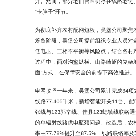
升。然而，部分老旧台区仍存在线路老化
“卡脖子”环节。
为彻底补齐农村配网短板，吴堡公司聚焦
筹备阶段，吴堡公司提前组织专业人员对全
低电压、三相不平衡等风险点，结合各村产
过程中，面对沟壑纵横、山路崎岖的复杂
面”方式，在保障安全的前提下高效推进。
电网攻坚一年来，吴堡公司累计完成34项农网
线路77.405千米，新增智能开关11台、
张线与123郭辛线、佳县123螅镇线联络
的单辐射线路供电瓶颈问题。改造后，农村配网
率由77.78%提升至87.5%，线路联