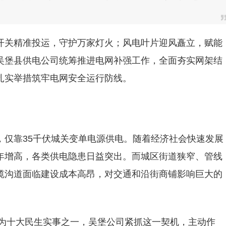
开关精准投运，守护万家灯火；风电叶片迎风矗立，赋能
吴堡县供电公司统筹推进电网补强工作，全面夯实网架结
扎实举措筑牢电网安全运行防线。
，仅靠35千伏城关变单电源供电。随着经济社会快速发展
年增高，各类供电隐患日益突出。而城区街道狭窄、管线
缆沟道面临建设成本高昂，对交通和沿街商铺影响巨大的
列为十大民生实事之一，吴堡公司紧抓这一契机，主动作