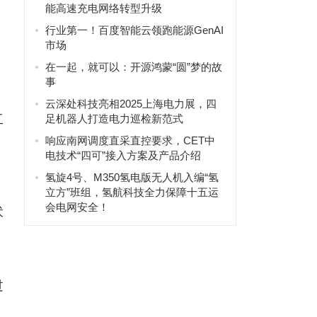
能高速充电网络转型升级
行业第一！百度智能云领跑能源GenAI
市场
在一起，就可以：开源鸿蒙“圆”梦的故
事
、
云深处科技亮相2025上海电力展，四
工
足机器人打造电力巡检新范式
响应南网调度直采直控要求，CET中
电技术“四可”接入方案及产品介绍
氢旋4号、M350氢电版无人机入编“氢
立方”班组，氢航科技全力保障十五运
会电网安全！
伏
过