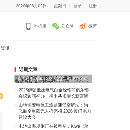
2026年08月09日
星期日
登录
注册
手机版
公众号
微博
力资讯
近期文章
超高功率+瞬时响应！鹏辉LIC+EDLC电
容解决方案，专为高...
2026伊顿低压电气白金经销商俱乐部
会议圆满举办，携手共拓增长新蓝海
山地输变电施工难题迎低空解法：尚
飞航空重载无人机亮相 2026 厦门电力
建设大会
电池出海规则正在被重塑，Kiwa（琦