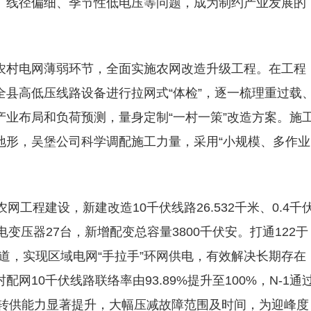
、线径偏细、季节性低电压等问题，成为制约产业发展的
农村电网薄弱环节，全面实施农网改造升级工程。在工程
县高低压线路设备进行拉网式“体检”，逐一梳理重过载
业布局和负荷预测，量身定制“一村一策”改造方案。施
地形，吴堡公司科学调配施工力量，采用“小规模、多作业
工程建设，新建改造10千伏线路26.532千米、0.4千
配电变压器27台，新增配变总容量3800千伏安。打通122于
通道，实现区域电网“手拉手”环网供电，有效解决长期存在
10千伏线路联络率由93.89%提升至100%，N-1通
络率及转供能力显著提升，大幅压减故障范围及时间，为迎峰度