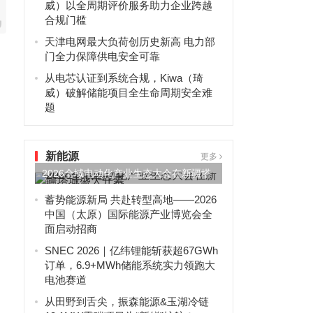
威）以全周期评价服务助力企业跨越
合规门槛
天津电网最大负荷创历史新高 电力部
门全力保障供电安全可靠
从电芯认证到系统合规，Kiwa（琦
威）破解储能项目全生命周期安全难
题
新能源
更多
2026全域电动化产业生态大会在新疆塔
城盛大开幕
蓄势能源新局 共赴转型高地——2026
中国（太原）国际能源产业博览会全
面启动招商
SNEC 2026｜亿纬锂能斩获超67GWh
订单，6.9+MWh储能系统实力领跑大
电池赛道
从田野到舌尖，振森能源&玉湖冷链