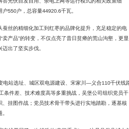
解答光伏自发自用、余电上网等运行模式的相关政策细
50户，总容量44920.6千瓦。
从蚕丝的精细化加工到红枣的品牌化提升，充足稳定的电
到“卖产品”的转变，不仅点亮了昔日贫瘠的荒山沟壑，更显
兴迈出了坚实步伐。
变电站选址、城区双电源建设、宋家川—义合110千伏线
施工条件差、技术难度高等多重挑战，吴堡公司组织党员干
织、挂图作战；党员技术骨干带头进行实地踏勘，逐基核
题。