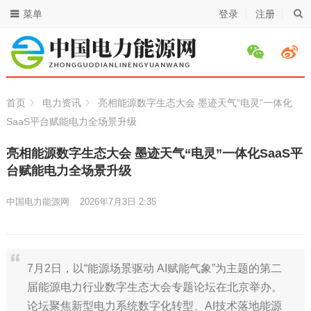
菜单
登录
注册
首页
电力资讯
亮相能源数字生态大会 墨迹天气“电灵”一体化
SaaS平台赋能电力全场景升级
亮相能源数字生态大会 墨迹天气“电灵”一体化SaaS平
台赋能电力全场景升级
中国电力能源网
2026年7月3日 2:35
7月2日，以“能源场景驱动 AI赋能气象”为主题的第二
届能源电力行业数字生态大会专题论坛在北京举办。
论坛聚焦新型电力系统数字化转型、AI技术落地能源