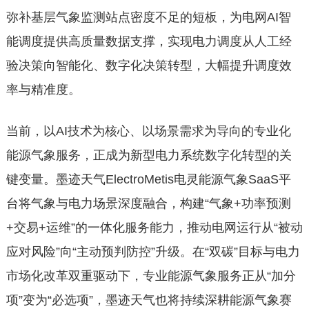
弥补基层气象监测站点密度不足的短板，为电网AI智
能调度提供高质量数据支撑，实现电力调度从人工经
验决策向智能化、数字化决策转型，大幅提升调度效
率与精准度。
当前，以AI技术为核心、以场景需求为导向的专业化
能源气象服务，正成为新型电力系统数字化转型的关
键变量。墨迹天气ElectroMetis电灵能源气象SaaS平
台将气象与电力场景深度融合，构建“气象+功率预测
+交易+运维”的一体化服务能力，推动电网运行从“被动
应对风险”向“主动预判防控”升级。在“双碳”目标与电力
市场化改革双重驱动下，专业能源气象服务正从“加分
项”变为“必选项”，墨迹天气也将持续深耕能源气象赛