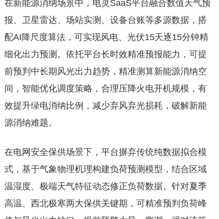
在新能源消纳场景中，电灵SaaS平台融合数值天气预
报、卫星雷达、场站实测、设备台账等多源数据，搭
配AI降尺度算法，可实现风电、光伏15天逐15分钟精
细化出力预测。依托平台长时效精准预报能力，可提
前预判中长期风光出力趋势，精准测算新能源消纳空
间，智能优化调度策略，合理压降火电开机规模，有
效提升绿电消纳比例，减少弃风弃光损耗，破解新能
源消纳难题。
在电网安全保供场景下，平台摒弃传统纯数据拟合模
式，基于气象物理机理构建负荷预测模型，结合区域
温湿度、极端天气特征动态修正负荷数据。针对夏季
高温、西北极寒两大保供关键期，可精准预判负荷峰