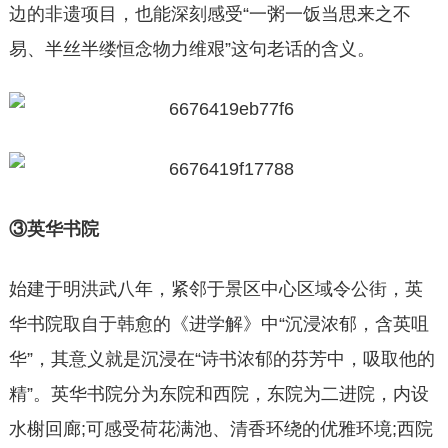
边的非遗项目，也能深刻感受“一粥一饭当思来之不
易、半丝半缕恒念物力维艰”这句老话的含义。
③英华书院
始建于明洪武八年，紧邻于景区中心区域令公街，英
华书院取自于韩愈的《进学解》中“沉浸浓郁，含英咀
华”，其意义就是沉浸在“诗书浓郁的芬芳中，吸取他的
精”。英华书院分为东院和西院，东院为二进院，内设
水榭回廊;可感受荷花满池、清香环绕的优雅环境;西院