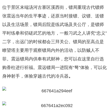
位于景区末端汤河古寨区溪西街，镖局重现古代镖师
张震远当年的生平事迹，还原当时接镖、议镖、送镖
以及生活场景，镖局后院是练武场及关公厅，是镖师
平时练拳和切磋武艺的地方，一般
习
武之人讲究“忠义”
二字，出远门的时候都会三拜关公。镖局的至高点是
瞭望塔主要用于观察镖局内外的活动，以防贼人不
菲。震远镖局内供奉有武财神，您可以在这里自行选
购香柱进行祈福。震远镖局一进院有“弩”体验，可以化
身神射手，体验穿越古代的冷兵器
。