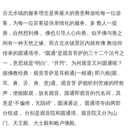
古北水镇的服务理念是将最大的善意释放给每一位游
客，为每一位宾客提供亲情化的服务。多 数人一提
善，自然想到佛， 佛也引导人心向善。似乎佛与善之
间有一种天然之缘。而古北水镇景区内就有佛 教信仰
传承的圆通塔寺。“圆通”是观音菩萨的三十二个法号之
一，意思就是“明白”、“开窍”。为何观音又叫圆通呢？
据佛教经典：观音菩萨是耳根通(一根通) 即六根(眼、
耳、鼻、舌、身、意)通。观音菩 萨能听到苦难的呼救
声，便能眼观，故名观音。圆通即观音的代名词，其
意是“不偏倚，无阻碍”，圆满通达 。圆通塔寺由两部
分组成， 分别是观音院和圆通塔。观音院又分为山
门、天王殿、大士殿和毗卢佛殿。