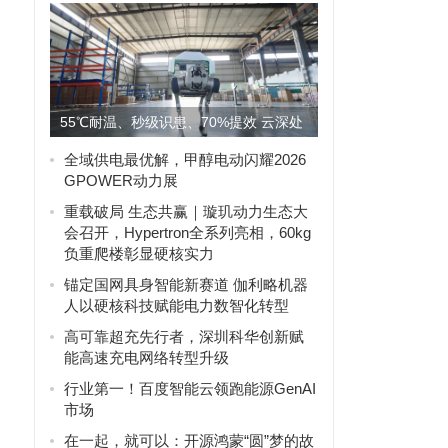
55℃耐温、秒级识患、70%提效 云深处
机器狗上岗国网电力物...
全域供电最优解，甲醇电动闪耀2026
GPOWER动力展
重载破局 生态共赢｜璇玑动力生态大
会召开，Hypertron全系列亮相，60kg
负重爬楼彰显硬核实力
锚定国网具身智能新赛道 伽利略机器
人以硬核科技赋能电力数智化转型
高可靠超充先行者，深圳科华创新赋
能高速充电网络转型升级
行业第一！百度智能云领跑能源GenAI
市场
在一起，就可以：开源鸿蒙“圆”梦的故