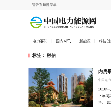
请设置顶部菜单
电力要闻
国内时讯
新能源
科技创
标签：
融信
内房股
中国电力
2018
上年同期
快。 碧