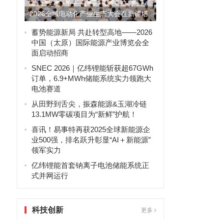
2026全域电动化产业生态大会在新疆塔
城盛大开幕
蓄势能源新局 共赴转型高地——2026
中国（太原）国际能源产业博览会全
面启动招商
SNEC 2026｜亿纬锂能斩获超67GWh
订单，6.9+MWh储能系统实力领跑大
电池赛道
从田野到舌尖，振森能源&玉湖冷链
13.1MW零碳项目为“新鲜”护航！
喜讯！易事特再获2025全球新能源企
业500强，排名跃升彰显“AI＋新能源”
领军实力
亿纬锂能首套钠离子电池储能系统正
式并网运行
科技创新
更多